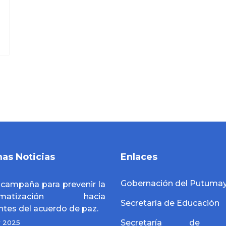
mas Noticias
Enlaces
Gobernación del Putuma
a campaña para prevenir la
igmatización hacia
Secretaría de Educación
ntes del acuerdo de paz.
Secretaría de S
y 2025