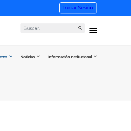
Iniciar Sesión
Buscar...
8) 4201515 Ext. 1101
ctenos@putumayo.gov.co
ierno
Noticias
Información Institucional
 Viernes