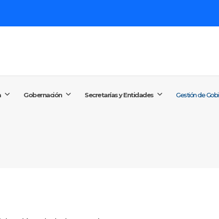
Buscar...
+57 (60
conta
a
Gobernación
Secretarías y Entidades
Gestión de Gob
Lunes a