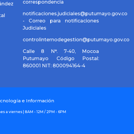
correspondencia
nández
notificaciones.judiciales@putumayo.gov.co
al
- Correo para notificaciones
Judiciales
controlinternodegestion@putumayo.gov.co
Calle 8 N°. 7-40, Mocoa
Putumayo Código Postal:
860001 NIT: 800094164-4
cnología e Información
es a viernes | 8AM - 12M / 2PM - 6PM