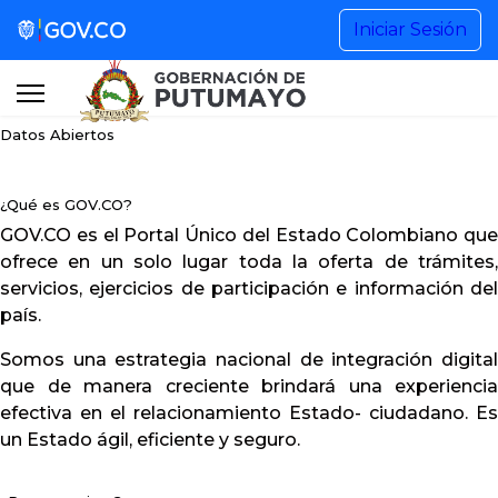
Gestión de Gobierno
Iniciar Sesión
Noticias
Datos Abiertos
Información Institucional
¿Qué es GOV.CO?
Participa
GOV.CO es el Portal Único del Estado Colombiano que
ofrece en un solo lugar toda la oferta de trámites,
servicios, ejercicios de participación e información del
Buscar...
país.
Somos una estrategia nacional de integración digital
que de manera creciente brindará una experiencia
+57 (608) 4201515 Ext. 1101
efectiva en el relacionamiento Estado- ciudadano. Es
un Estado ágil, eficiente y seguro.
contactenos@putumayo.gov.co