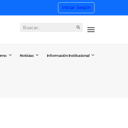
Iniciar Sesión
Buscar...
8) 4201515 Ext. 1101
ctenos@putumayo.gov.co
erno
Noticias
Información Institucional
 Viernes