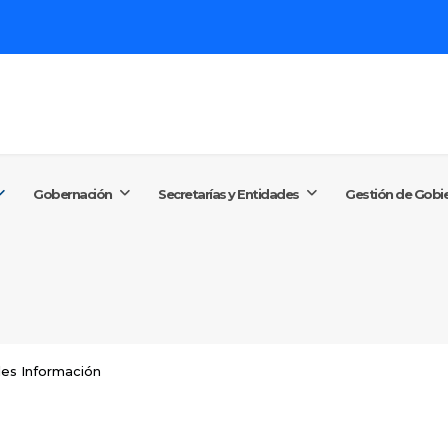
Buscar...
+57 (60
conta
Gobernación
Secretarías y Entidades
Gestión de Gobi
Lunes a
les Información