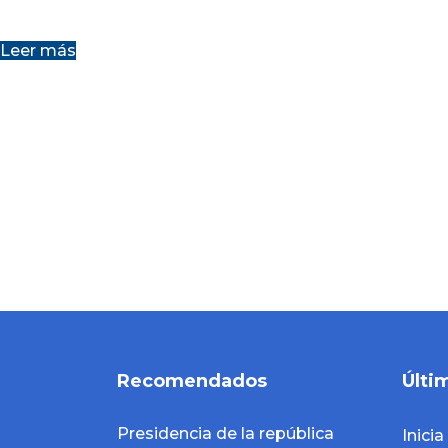
medios para garantizarlos
Leer más
o
Recomendados
Últi
Presidencia de la república
Inici