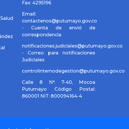
Fax: 4295196
Email:
alud
contactenos@putumayo.gov.co
- Cuenta de envió de
correspondencia
nández
notificaciones.judiciales@putumayo.gov.co
al
- Correo para notificaciones
Judiciales
controlinternodegestion@putumayo.gov.co
Calle 8 N°. 7-40, Mocoa
Putumayo Código Postal:
860001 NIT: 800094164-4