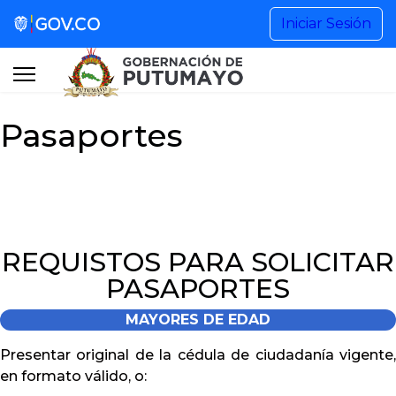
Gestión de Gobierno
Iniciar Sesión
Noticias
Pasaportes
Información Institucional
Participa
Buscar...
REQUISTOS PARA SOLICITAR
PASAPORTES
+57 (608) 4201515 Ext. 1101
MAYORES DE EDAD
Presentar original de la cédula de ciudadanía vigente,
contactenos@putumayo.gov.co
en formato válido, o: