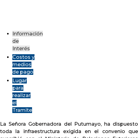
Información
de
Interés
Costos y
medios
de pago
Lugar
para
realizar
el
Tramite
La Señora Gobernadora del Putumayo, ha dispuesto
toda la infraestructura exigida en el convenio que