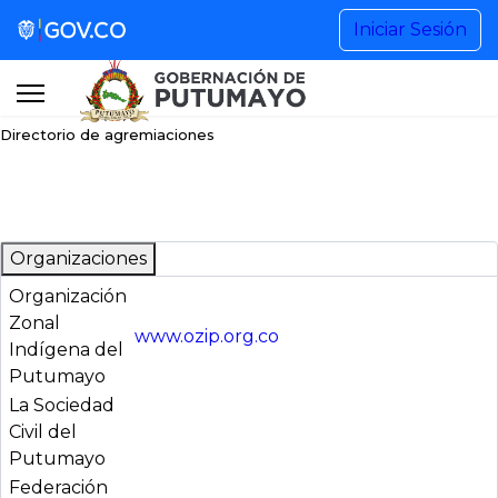
Gestión de Gobierno
Iniciar Sesión
Noticias
Directorio de agremiaciones
Información Institucional
Participa
Organizaciones
Organización
Buscar...
Zonal
www.ozip.org.co
Indígena del
Putumayo
+57 (608) 4201515 Ext. 1101
La Sociedad
Civil del
Putumayo
contactenos@putumayo.gov.co
Federación