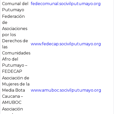
Comunal del
fedecomunal.socivilputumayo.org
Putumayo
Lunes a Viernes
Federación
de
Asociaciones
o
por los
Derechos de
www.fedecap.socivilputumayo.org
las
Comunidades
Afro del
Putumayo –
FEDECAP
Asociación de
Mujeres de la
Media Bota
www.amuboc.socivilputumayo.org
Caucana –
AMUBOC
Asociación