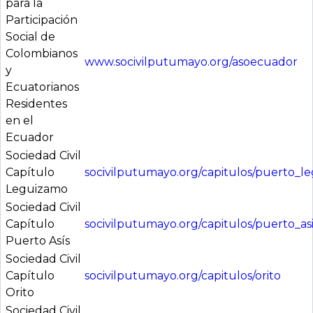
para la
Participación
Social de
Colombianos
www.socivilputumayo.org/asoecuador
y
Ecuatorianos
Residentes
en el
Ecuador
Sociedad Civil
Capítulo
socivilputumayo.org/capitulos/puerto_l
Leguizamo
Sociedad Civil
Capítulo
socivilputumayo.org/capitulos/puerto_asi
Puerto Asís
Sociedad Civil
Capítulo
socivilputumayo.org/capitulos/orito
Orito
Sociedad Civil