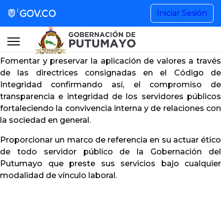
Gestión de Gobierno
Iniciar Sesión
Noticias
Código de Integridad
Fomentar y preservar la aplicación de valores a través
Información Institucional
de las directrices consignadas en el Código de
Integridad confirmando así, el compromiso de
transparencia e integridad de los servidores públicos
Participa
fortaleciendo la convivencia interna y de relaciones con
la sociedad en general.
Buscar...
Proporcionar un marco de referencia en su actuar ético
de todo servidor público de la Gobernación del
Putumayo que preste sus servicios bajo cualquier
modalidad de vínculo laboral.
+57 (608) 4201515 Ext. 1101
contactenos@putumayo.gov.co