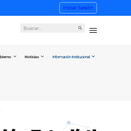
Iniciar Sesión
Buscar...
8) 4201515 Ext. 1101
ctenos@putumayo.gov.co
bierno
Noticias
Información Institucional
 Viernes