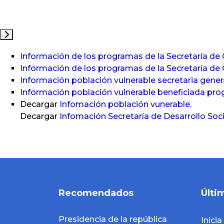
Información de los programas de la Secretaría de
o
Información de los programas de la Secretaría de
Información población vulnerable secretaria gen
Información población vulnerable beneficiada pro
Decargar
Infomación población vunerable
.
Decargar
Infomación Secretaría de Desarrollo Soc
Recomendados
Últi
Presidencia de la república
Inici