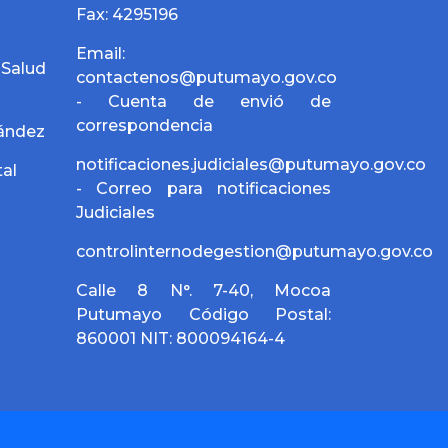
Fax: 4295196
Email:
alud
contactenos@putumayo.gov.co
- Cuenta de envió de
correspondencia
nández
notificaciones.judiciales@putumayo.gov.co
al
- Correo para notificaciones
Judiciales
controlinternodegestion@putumayo.gov.co
Calle 8 N°. 7-40, Mocoa
Putumayo Código Postal:
860001 NIT: 800094164-4