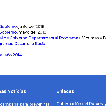
 Gobierno
, junio del 2018.
 Gobierno
, mayo del 2018.
eral de Gobierno Departamental Programas:
Victimas y 
gramas Desarrollo Social
ial año 2014
.
mas Noticias
Enlaces
Gobernación del Putuma
a campaña para prevenir la