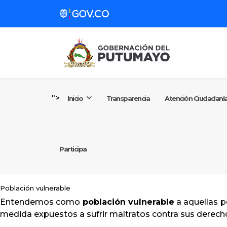
Atención Ciudadanía
Gobernación
Secretarías y Entidades
">
Inicio
Transparencia
Atención Ciudadaní
Gestión de Gobierno
Participa
Noticias
Población vulnerable
Información Institucional
Entendemos como
población vulnerable
a aquellas p
medida expuestos a sufrir maltratos contra sus derechos
Participa