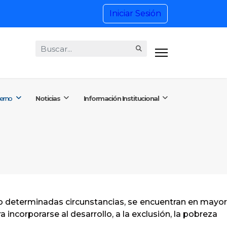
Iniciar Sesión
Buscar...
8) 4201515 Ext. 1101
ctenos@putumayo.gov.co
ierno
Noticias
Información Institucional
 Viernes
o determinadas circunstancias, se encuentran en mayor
incorporarse al desarrollo, a la exclusión, la pobreza