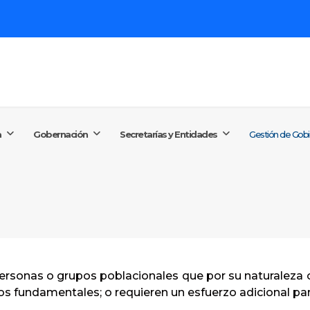
Buscar...
+57 (60
conta
a
Gobernación
Secretarías y Entidades
Gestión de Gob
Lunes a
ersonas o grupos poblacionales que por su naturaleza 
 fundamentales; o requieren un esfuerzo adicional para 