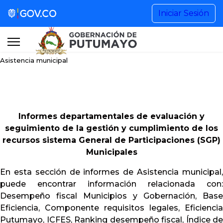
Gestión de Gobierno
Iniciar Sesión
Noticias
Asistencia municipal
Información Institucional
Participa
Informes departamentales de evaluación y
seguimiento de la gestión y cumplimiento de los
Buscar...
recursos sistema General de Participaciones (SGP)
Municipales
En esta sección de informes de Asistencia municipal,
+57 (608) 4201515 Ext. 1101
puede encontrar información relacionada con:
Desempeño fiscal Municipios y Gobernación, Base
Eficiencia, Componente requisitos legales, Eficiencia
contactenos@putumayo.gov.co
Putumayo, ICFES, Ranking desempeño fiscal, Índice de