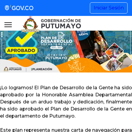
Gestión de Gobierno
Iniciar Sesión
Noticias
Información Institucional
Participa
Buscar...
¡Lo logramos! El Plan de Desarrollo de la Gente ha sido
aprobado por la Honorable Asamblea Departamental
Después de un arduo trabajo y dedicación, finalmente
+57 (608) 4201515 Ext. 1101
ha sido aprobado el Plan de Desarrollo de la Gente en
el departamento de Putumayo.
contactenos@putumayo.gov.co
Este plan representa nuestra carta de navegación para